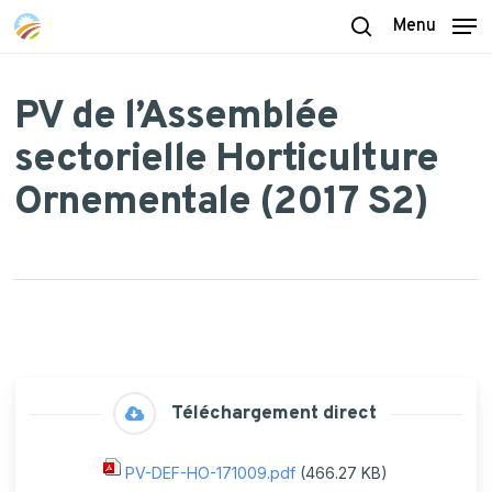
Skip
Menu
to
search
main
content
PV de l’Assemblée
sectorielle Horticulture
Ornementale (2017 S2)
Téléchargement direct
PV-DEF-HO-171009.pdf
(466.27 KB)