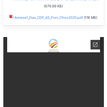
(976.99 KB)
Annexe1_Dias_CDP_AS_Porc_17nov2020.pdf
(1.18 MB)