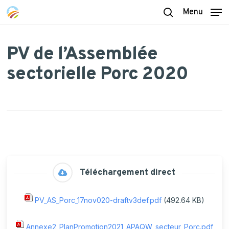
Skip
Menu
to
search
main
content
PV de l’Assemblée
sectorielle Porc 2020
Téléchargement direct
PV_AS_Porc_17nov020-draftv3def.pdf
(492.64 KB)
Annexe2_PlanPromotion2021_APAQW_secteur_Porc.pdf