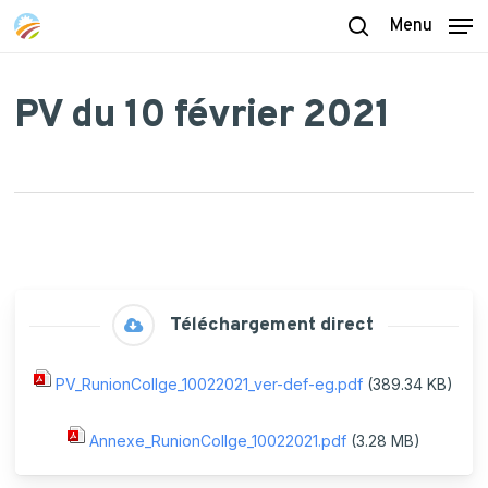
Skip
Menu
to
search
main
content
PV du 10 février 2021
Téléchargement direct
PV_RunionCollge_10022021_ver-def-eg.pdf
(389.34 KB)
Annexe_RunionCollge_10022021.pdf
(3.28 MB)