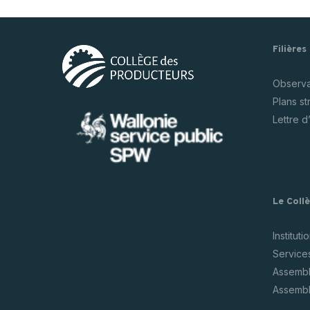
Filières
Observat
Plans s
Lettre d
Le Coll
Instituti
Service
Assembl
Assembl