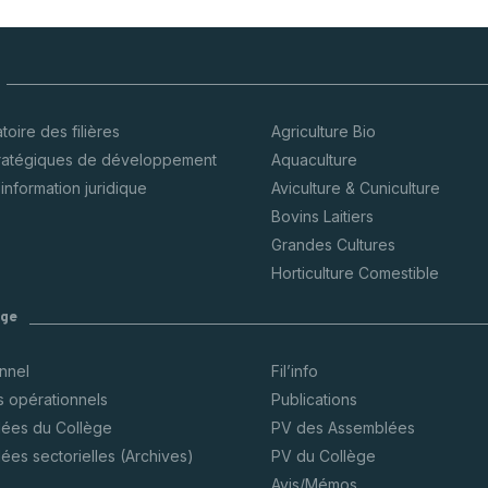
oire des filières
Agriculture Bio
tratégiques de développement
Aquaculture
’information juridique
Aviculture & Cuniculture
Bovins Laitiers
Grandes Cultures
Horticulture Comestible
ège
onnel
Fil’info
s opérationnels
Publications
ées du Collège
PV des Assemblées
ées sectorielles (Archives)
PV du Collège
Avis/Mémos