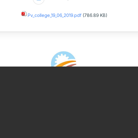
ulture Ornementale
CARTOGRAPHIE DES ABATTOIRS DE
& Caprins
Pv_college_19_06_2019.pdf
(786.89 KB)
WALLONIE
s de terre
 Bovine