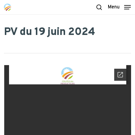
Skip
Menu
to
search
main
content
PV du 19 juin 2024