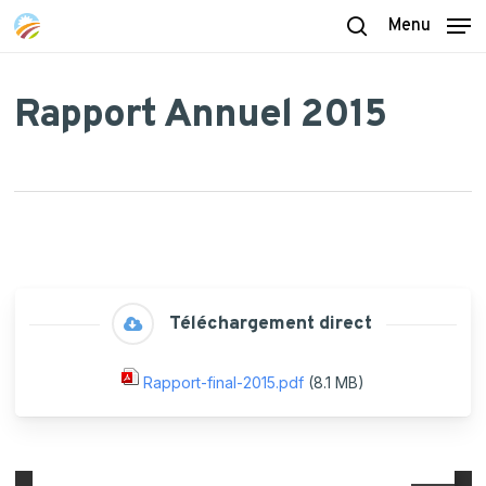
Skip
Menu
to
search
main
content
Rapport Annuel 2015
Téléchargement direct
Rapport-final-2015.pdf
(8.1 MB)