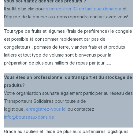
vous souhaitez donner des produits ?
Il suffit d’un clic pour
s’enregistrer ICI en tant que donateur
et
l’équipe de la bourse aux dons reprendra contact avec vous!
Tout type de fruits et légumes (frais de préférence) le congelé
est possible (à consommer rapidement car pas de
congélateur) , pommes de terre, viandes frais et et produits
laitiers et tout type de volume sont bienvenus pour la
préparation de plusieurs milliers de repas par jour …..
Vous êtes un professionnel du transport et du stockage de
produits?
Votre organisation souhaite également participer au réseau des
Transporteurs Solidaires pour toute aide
logistique,
enregistrez-vous ici
ou contactez
info@bourseauxdons.be
Grâce au soutien et l’aide de plusieurs partenaires logistiques,