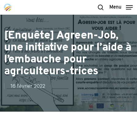
Skip
Menu
to
search
main
content
[Enquête] Agreen-Job,
une initiative pour l’aide à
l’embauche pour
agriculteurs-trices
16 février 2022