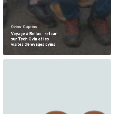
Ovins-Caprins
Voyage à Bellac : retour
sur Tech’Ovin et les
visites d’élevages ovins
Atelier
filière
laine
et
pâturage
ovin
des
couverts