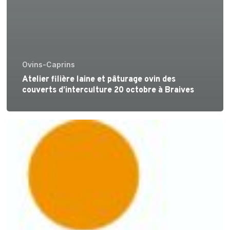
Ovins-Caprins
Atelier filière laine et pâturage ovin des
couverts d’interculture 20 octobre à Braives
Service
d’accompagnement
technico-
économique
du
CIM
pour
les