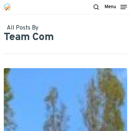
Skip
Menu
to
search
main
content
All Posts By
Team Com
Voyage
à
Bellac
:
retour
sur
Tech’Ovin
et