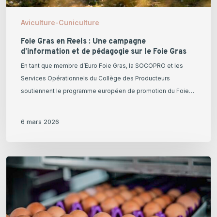
pédagogie
sur
Aviculture-Cuniculture
le
Foie
Foie Gras en Reels : Une campagne
d’information et de pédagogie sur le Foie Gras
Gras
En tant que membre d’Euro Foie Gras, la SOCOPRO et les
Services Opérationnels du Collège des Producteurs
soutiennent le programme européen de promotion du Foie…
6 mars 2026
Grippe
aviaire
et
marchés
mondiaux