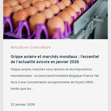
:
l’essentiel
de
l’actualité
avicole
en
janvier
Aviculture-Cuniculture
2026
Grippe aviaire et marchés mondiaux : l’essentiel
de l’actualité avicole en janvier 2026
Grippe aviaire, marchés sous tension et recompositions
internationales : la zone transfrontalière Belgique–France fait
face à une concentration exceptionnelle de foyers H5N1,
tandis que les…
22 janvier 2026