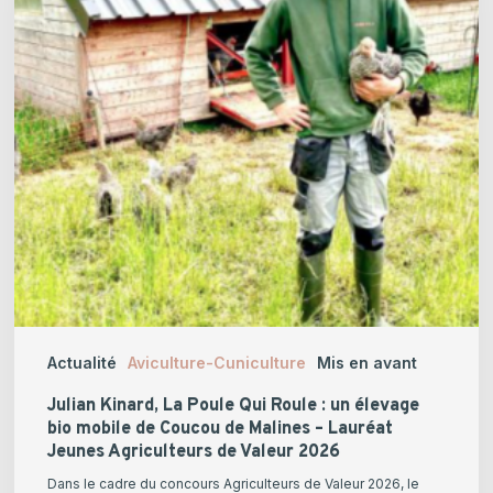
Roule
:
un
élevage
bio
mobile
de
Coucou
de
Malines
–
Lauréat
Actualité
Aviculture-Cuniculture
Mis en avant
Jeunes
Agriculteurs
Julian Kinard, La Poule Qui Roule : un élevage
de
bio mobile de Coucou de Malines – Lauréat
Jeunes Agriculteurs de Valeur 2026
Valeur
2026
Dans le cadre du concours Agriculteurs de Valeur 2026, le