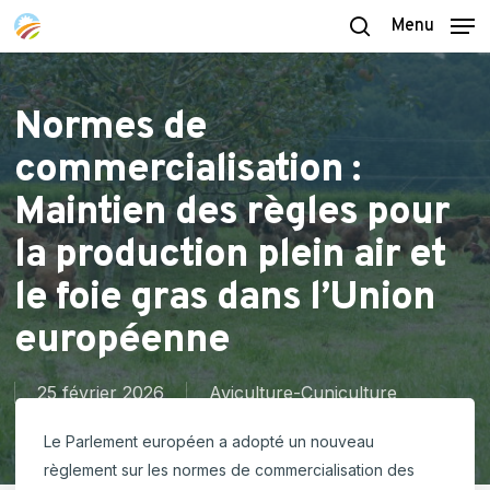
Skip
Menu
to
search
main
content
Normes de
commercialisation :
Maintien des règles pour
la production plein air et
le foie gras dans l’Union
européenne
25 février 2026
Aviculture-Cuniculture
Le Parlement européen a adopté un nouveau
règlement sur les normes de commercialisation des