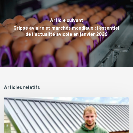
Article suivant
Grippe aviaire et marchés mondiaux : l’essentiel
de l’actualité avicole en janvier 2026
Articles relatifs
Julian
Kinard,
La
Poule
Qui