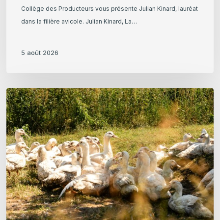
Collège des Producteurs vous présente Julian Kinard, lauréat
dans la filière avicole. Julian Kinard, La…
5 août 2026
Foie
Gras
en
Reels
:
Une
campagne
d’information
et
de