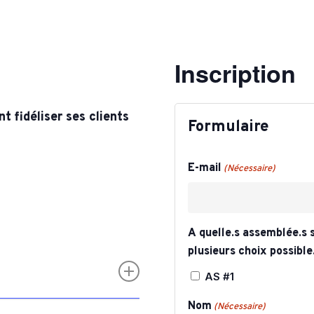
ulture Ornementale
CARTOGRAPHIE DES ABATTOIRS DE
& Caprins
WALLONIE
s de terre
Inscription
 Bovine
 fidéliser ses clients
Formulaire
E-mail
(Nécessaire)
A quelle.s assemblée.s s
plusieurs choix possible
AS #1
Nom
(Nécessaire)