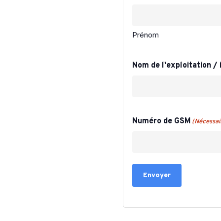
ommerciales et stratégies
et légumes
Prénom
miser le panier moyen et
nsommateurs afin
Nom de l'exploitation / 
éritable moteur de
e client
Numéro de GSM
(Nécessai
a réunion sera suivie par