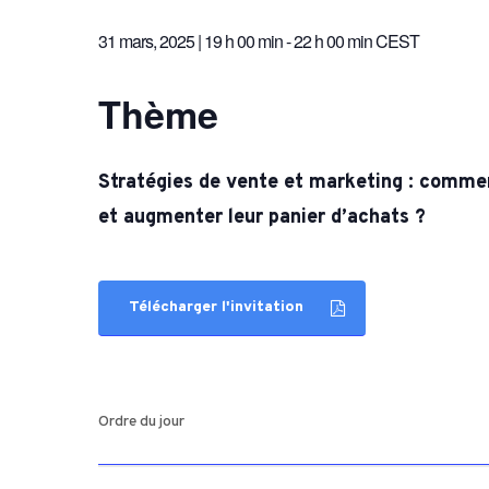
Hortic
31 mars, 2025 | 19 h 00 min
-
22 h 00 min
CEST
CARTOGRAPHIE DES PISCICULTURES
Ovins 
WALLONNES
Pomme
Thème
Porcs
Viande
Stratégies de vente et marketing : comment
et augmenter leur panier d’achats ?
Télécharger l'invitation
Ordre du jour