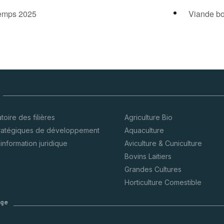
temps 2025
Viande bo
oire des filières
Agriculture Bio
tratégiques de développement
Aquaculture
’information juridique
Aviculture & Cuniculture
Bovins Laitiers
Grandes Cultures
Horticulture Comestible
ège