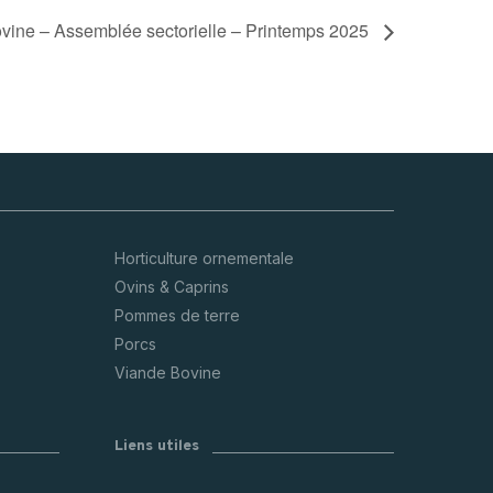
vine – Assemblée sectorielle – Printemps 2025
Horticulture ornementale
Ovins & Caprins
Pommes de terre
Porcs
Viande Bovine
Liens utiles