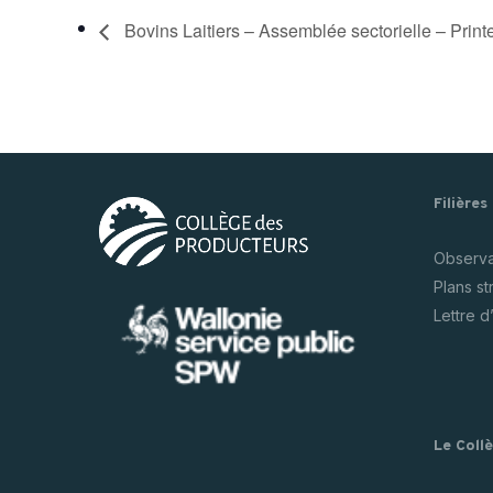
Bovins Laitiers – Assemblée sectorielle – Prin
Filières
Observat
Plans s
Lettre d
Le Coll