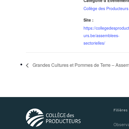
Catégorie d’Évènement
Collège des Producteurs
Site :
https://collegedesproduc
urs.be/assemblees-
sectorielles/
Grandes Cultures et Pommes de Terre – Assemb
Filières
Observat