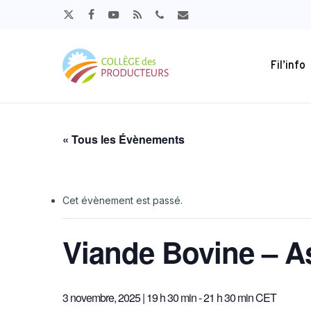
Skip
x-
facebook
youtube
RSS
phone
email
to
twitter
main
content
Fil’info
« Tous les Évènements
Notre 
Agricu
Toutes
Notre 
Aquacu
Avis/
Cet évènement est passé.
Accélerer l’a
Pour mieux se
Les ch
Avicul
Broch
Le Collège des Producteurs
Publications
produits agri
comprendre et cohabiter
Viande Bovine – A
Équip
Bovins
Enquê
en Wallonie.
harmonieusement.
Grande
Guide
PLUS D'INFOS
PLUS D'INFOS
Hortic
Rappor
Filières
3 novembre, 2025 | 19 h 30 min
-
21 h 30 min
CET