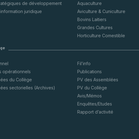
tratégiques de développement
Aquaculture
’information juridique
Aviculture & Cuniculture
Bovins Laitiers
Grandes Cultures
Horticulture Comestible
ège
onnel
Fil’info
s opérationnels
Publications
ées du Collège
PV des Assemblées
ées sectorielles (Archives)
PV du Collège
Avis/Mémos
Enquêtes/Etudes
Rapport d’activité