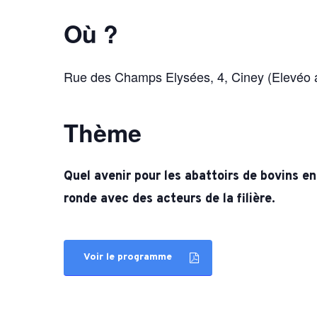
Hortic
Où ?
CARTOGRAPHIE DES PISCICULTURES
Ovins 
WALLONNES
Pomme
Rue des Champs Elysées, 4, Ciney (Elevéo 
Porcs
Viande
Thème
Quel avenir pour les abattoirs de bovins en
ronde avec des acteurs de la filière.
Voir le programme