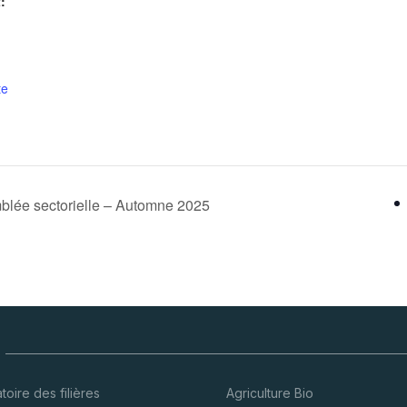
:
te
lée sectorielle – Automne 2025
oire des filières
Agriculture Bio