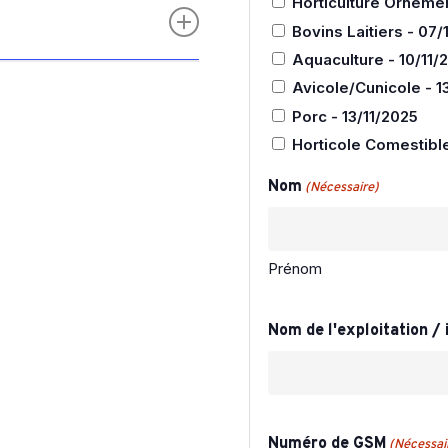
Horticulture Ornemen
Bovins Laitiers - 07/
Aquaculture - 10/11/
Avicole/Cunicole - 1
lle
Porc - 13/11/2025
rs.be/wp-
Horticole Comestible
VB-19-05-2025.pdf
lan de promotion 2026
Nom
(Nécessaire)
s et petit élevage
filière viande bovine
Prénom
rs.
battoirs de bovins en
Nom de l'exploitation / 
cel Peters (PEMA Meat
), Aurélien Durant
stes doivent encore
Numéro de GSM
(Nécessai