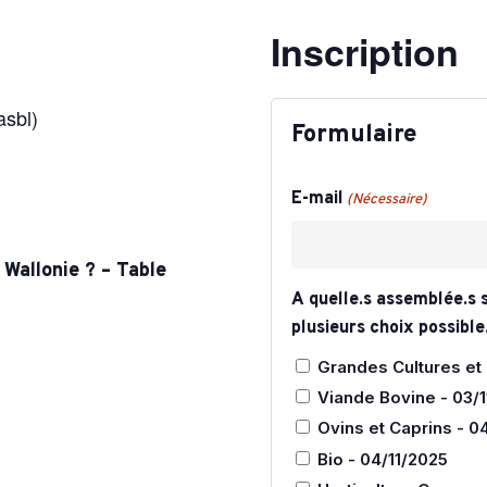
ulture Ornementale
Inscription
CARTOGRAPHIE DES ABATTOIRS DE
& Caprins
WALLONIE
s de terre
asbl)
Formulaire
 Bovine
E-mail
(Nécessaire)
 Wallonie ? – Table
A quelle.s assemblée.s s
plusieurs choix possible
Grandes Cultures et
Viande Bovine - 03/
Ovins et Caprins - 0
Bio - 04/11/2025