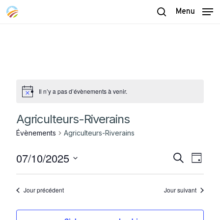
Skip
Menu
to
search
main
content
Il n’y a pas d’évènements à venir.
Agriculteurs-Riverains
Évènements
Agriculteurs-Riverains
07/10/2025
Recherch
Naviga
Recherche
Jour
de
et
Sélectionnez
vues
navigatio
une
Évène
Jour précédent
Jour suivant
date.
de
vues