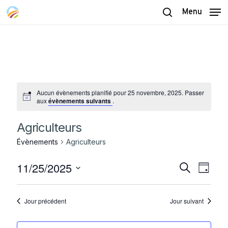
Skip
Menu
to
search
main
content
Aucun évènements planifié pour 25 novembre, 2025. Passer
aux
évènements suivants
.
Agriculteurs
Évènements
Agriculteurs
11/25/2025
Recherch
Naviga
Recherche
Jour
de
et
Sélectionnez
vues
navigatio
une
Évène
Jour précédent
Jour suivant
date.
de