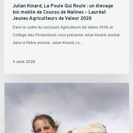
Agriculteurs
Julian Kinard, La Poule Qui Roule : un élevage
de
bio mobile de Coucou de Malines – Lauréat
Jeunes Agriculteurs de Valeur 2026
Valeur
2026
Dans le cadre du concours Agriculteurs de Valeur 2026, le
Collège des Producteurs vous présente Julian Kinard, lauréat
dans la filière avicole. Julian Kinard, La…
5 août 2026
Claire
Vanhoomissen,
Production
laitière
–
Lauréate
Jeunes