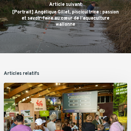
Article suivant
[Portrait] Angélique Gillet, piscicultrice : passion
et savoir-faire au cœur de l’aquaculture
wallonne
Articles relatifs
Retour
sur
quatre
journées
riches
en