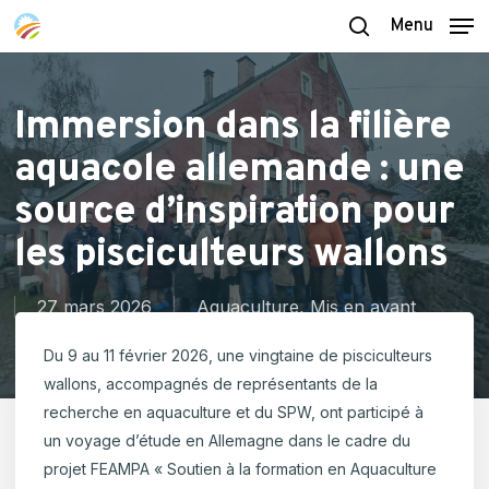
Skip
Menu
to
search
main
content
Immersion dans la filière
aquacole allemande : une
source d’inspiration pour
les pisciculteurs wallons
27 mars 2026
Aquaculture
,
Mis en avant
Du 9 au 11 février 2026, une vingtaine de pisciculteurs
wallons, accompagnés de représentants de la
recherche en aquaculture et du SPW, ont participé à
un voyage d’étude en Allemagne dans le cadre du
projet FEAMPA « Soutien à la formation en Aquaculture