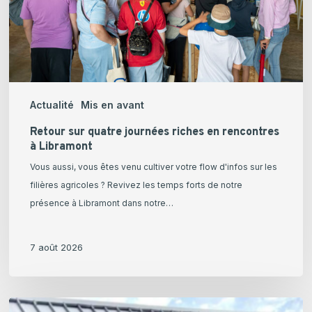
rencontres
à
Libramont
Actualité
Mis en avant
Retour sur quatre journées riches en rencontres
à Libramont
Vous aussi, vous êtes venu cultiver votre flow d'infos sur les
filières agricoles ? Revivez les temps forts de notre
présence à Libramont dans notre…
7 août 2026
Julian