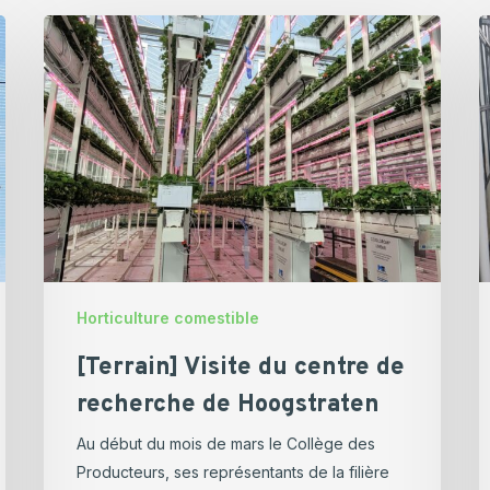
[Terrain]
R
Visite
s
du
l
centre
s
de
H
recherche
O
de
–
Hoogstraten
P
2
Horticulture comestible
[Terrain] Visite du centre de
recherche de Hoogstraten
Au début du mois de mars le Collège des
Producteurs, ses représentants de la filière