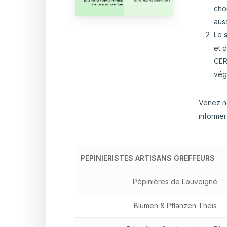
choi
aus
Le
et 
CER
vég
Venez n
informer
PEPINIERISTES ARTISANS GREFFEURS
Pépinières de Louveigné
Blümen & Pflanzen Theis