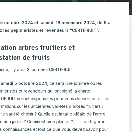
ulture Ornementale
CARTOGRAPHIE DES ABATTOIRS DE
& Caprins
WALLONIE
5 octobre 2024 et samedi 16 novembre 2024, de 9 à
s de terre
e
Horticulture ornementale
z les pépiniéristes et revendeurs “CERTIFRUIT”.
 Bovine
tion arbres fruitiers et
tation de fruits
mne, il y aura
2
journées
CERTIFRUIT
:
samedi 5 octobre 2024
, ce sera une journée où les
iniéristes et revendeurs qui ont signé la charte
TIFRUIT seront disponibles pour vous donner toutes les
rmations sur les anciennes variétés d’arbres fruitiers :
le variété choisir ? Quelle est la taille idéale de l’arbre
r mon jardin ? Comment bien planter ?… Ils partageront
rs connaissances et tout ce que vous devez savoir pour