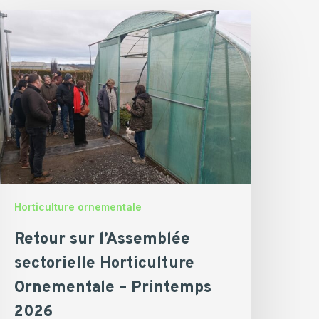
etour
ur
’Assemblée
ectorielle
orticulture
rnementale
rintemps
026
Horticulture ornementale
Retour sur l’Assemblée
sectorielle Horticulture
Ornementale – Printemps
2026