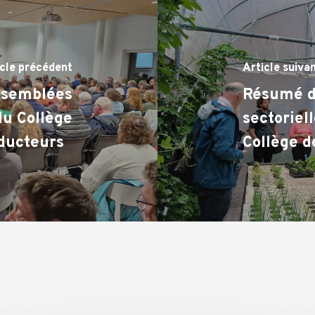
icle précédent
Article suiva
ssemblées
Résumé d
du Collège
sectoriel
oducteurs
Collège 