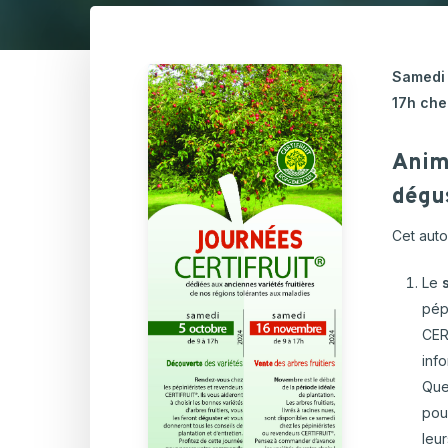
Hortic
CARTOGRAPHIE DES PISCICULTURES
Ovins 
WALLONNES
Samedi 
Pomme
Horticulture comestibl
17h che
Porcs
Viande
Anima
dégus
Cet auto
Le
pép
CER
info
Quel
pou
leu