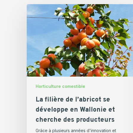
La
filière
de
l’abricot
se
développe
en
Wallonie
et
cherche
des
Horticulture comestible
producteurs
La filière de l’abricot se
développe en Wallonie et
cherche des producteurs
Grâce à plusieurs années d'innovation et