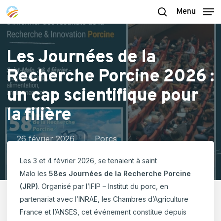
Skip
Menu
to
search
main
content
Les Journées de la
Recherche Porcine 2026 :
un cap scientifique pour
la filière
26 février 2026
Porcs
Les 3 et 4 février 2026, se tenaient à saint
Malo les
58es Journées de la Recherche Porcine
(JRP)
. Organisé par l’IFIP – Institut du porc, en
partenariat avec l’INRAE, les Chambres d’Agriculture
France et l’ANSES, cet événement constitue depuis