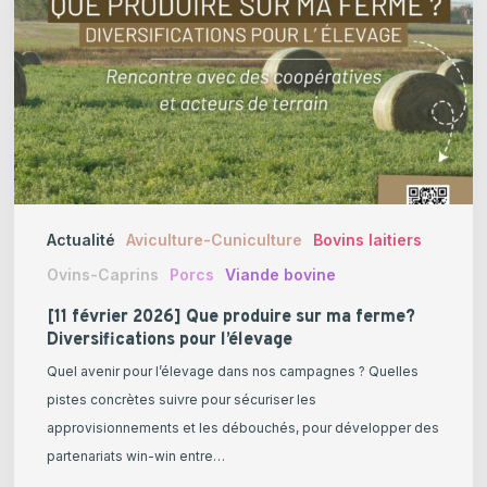
produire
sur
ma
ferme?
Diversifications
pour
l’élevage
Actualité
Aviculture-Cuniculture
Bovins laitiers
Ovins-Caprins
Porcs
Viande bovine
[11 février 2026] Que produire sur ma ferme?
Diversifications pour l’élevage
Quel avenir pour l’élevage dans nos campagnes ? Quelles
pistes concrètes suivre pour sécuriser les
approvisionnements et les débouchés, pour développer des
partenariats win-win entre…