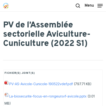
Skip
Menu
to
search
main
content
PV de l’Assemblée
sectorielle Aviculture-
Cuniculture (2022 S1)
FICHIER(S) JOINT(S)
PV-AS-Avicole-Cunicole-190522vdef.pdf
(797.71 KB)
La-biosecurite-focus-en-rongeursvf-avicole.pptx
(3.01
MB)