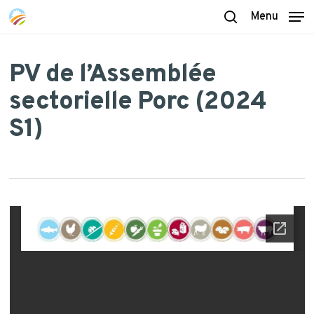
Skip
Menu
to
search
main
content
PV de l’Assemblée
sectorielle Porc (2024
S1)