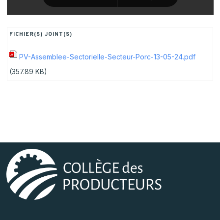
FICHIER(S) JOINT(S)
PV-Assemblee-Sectorielle-Secteur-Porc-13-05-24.pdf
(357.89 KB)