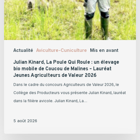
de
Coucou
de
Malines
–
Lauréat
Actualité
Aviculture-Cuniculture
Mis en avant
Jeunes
Agriculteurs
Julian Kinard, La Poule Qui Roule : un élevage
de
bio mobile de Coucou de Malines – Lauréat
Jeunes Agriculteurs de Valeur 2026
Valeur
2026
Dans le cadre du concours Agriculteurs de Valeur 2026, le
Collège des Producteurs vous présente Julian Kinard, lauréat
dans la filière avicole. Julian Kinard, La…
5 août 2026