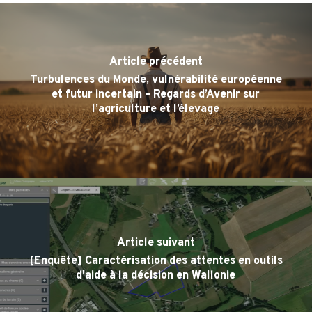
Article précédent
Turbulences du Monde, vulnérabilité européenne
et futur incertain – Regards d’Avenir sur
l’agriculture et l’élevage
Article suivant
[Enquête] Caractérisation des attentes en outils
d'aide à la décision en Wallonie