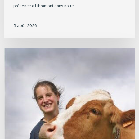
présence à Libramont dans notre…
5 août 2026
Claire
Vanhoomissen,
Production
laitière
–
Lauréate
Jeunes
Agriculteurs
de
Valeur
2026