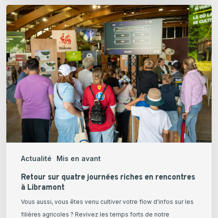
Retour
sur
quatre
journées
riches
en
rencontres
à
Libramont
Actualité
Mis en avant
Retour sur quatre journées riches en rencontres
à Libramont
Vous aussi, vous êtes venu cultiver votre flow d'infos sur les
filières agricoles ? Revivez les temps forts de notre