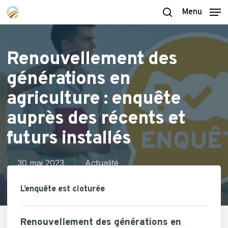
Skip
Menu
to
search
main
content
Renouvellement des
générations en
agriculture : enquête
auprès des récents et
futurs installés
30 mai 2023
Actualité
L’enquête est cloturée
Renouvellement des générations en