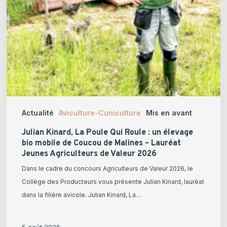
bio
mobile
de
Coucou
de
Malines
–
Lauréat
Actualité
Aviculture-Cuniculture
Mis en avant
Jeunes
Agriculteurs
Julian Kinard, La Poule Qui Roule : un élevage
de
bio mobile de Coucou de Malines – Lauréat
Jeunes Agriculteurs de Valeur 2026
Valeur
2026
Dans le cadre du concours Agriculteurs de Valeur 2026, le
Collège des Producteurs vous présente Julian Kinard, lauréat
dans la filière avicole. Julian Kinard, La…