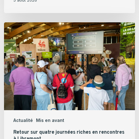
5 août 2026
Retour
sur
quatre
journées
riches
en
rencontres
à
Libramont
Actualité
Mis en avant
Retour sur quatre journées riches en rencontres
à Libramont