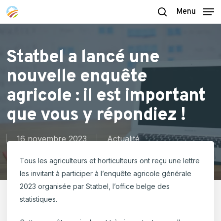
Skip
Menu
to
search
main
content
Statbel a lancé une
nouvelle enquête
agricole : il est important
que vous y répondiez !
16 novembre 2023
Actualité
Tous les agriculteurs et horticulteurs ont reçu une lettre
les invitant à participer à l’enquête agricole générale
2023 organisée par Statbel, l’office belge des
statistiques.