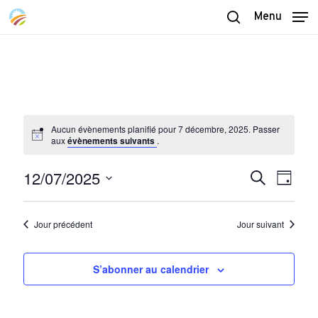
Skip
Menu
to
search
main
content
Aucun évènements planifié pour 7 décembre, 2025. Passer
aux
évènements suivants
.
12/07/2025
Recherch
Naviga
Recherche
Jour
de
et
Sélectionnez
vues
navigatio
une
Évène
Jour précédent
Jour suivant
date.
de
vues
S’abonner au calendrier
Évènemen