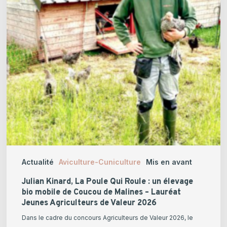
Roule
:
un
élevage
bio
mobile
de
Coucou
de
Malines
–
Lauréat
Actualité
Aviculture-Cuniculture
Mis en avant
Jeunes
Agriculteurs
Julian Kinard, La Poule Qui Roule : un élevage
de
bio mobile de Coucou de Malines – Lauréat
Jeunes Agriculteurs de Valeur 2026
Valeur
2026
Dans le cadre du concours Agriculteurs de Valeur 2026, le