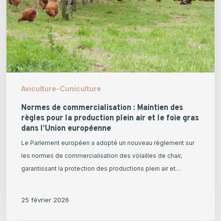
des
règles
pour
la
production
plein
air
Aviculture-Cuniculture
et
le
Normes de commercialisation : Maintien des
règles pour la production plein air et le foie gras
foie
dans l’Union européenne
gras
Le Parlement européen a adopté un nouveau règlement sur
dans
les normes de commercialisation des volailles de chair,
l’Union
garantissant la protection des productions plein air et…
européenne
25 février 2026