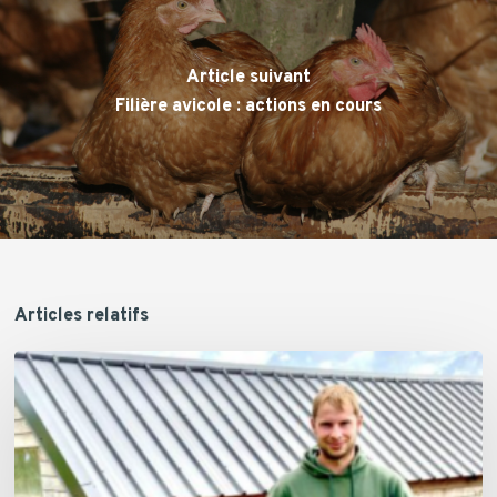
Article suivant
Filière avicole : actions en cours
Articles relatifs
Julian
Kinard,
La
Poule
Qui