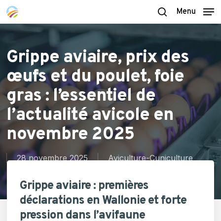
Skip
Menu
to
search
main
content
Grippe aviaire, prix des
œufs et du poulet, foie
gras : l’essentiel de
l’actualité avicole en
novembre 2025
28 novembre 2025
Aviculture-Cuniculture
Grippe aviaire : premières
déclarations en Wallonie et forte
pression dans l’avifaune