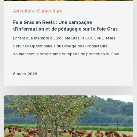
sur
Aviculture-Cuniculture
le
Foie
Foie Gras en Reels : Une campagne
d’information et de pédagogie sur le Foie Gras
Gras
En tant que membre d’Euro Foie Gras, la SOCOPRO et les
Services Opérationnels du Collège des Producteurs
soutiennent le programme européen de promotion du Foie…
6 mars 2026
Normes
de
commercialisation
:
Maintien