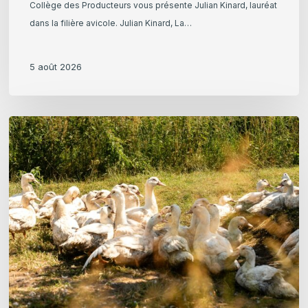
Collège des Producteurs vous présente Julian Kinard, lauréat
dans la filière avicole. Julian Kinard, La…
5 août 2026
Foie
Gras
en
Reels
:
Une
campagne
d’information
et
de
pédagogie