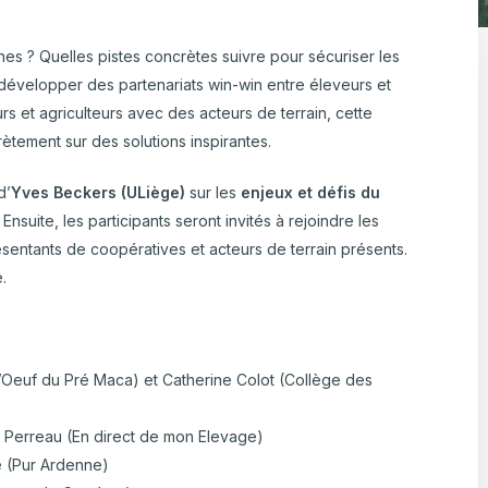
ulture Ornementale
CARTOGRAPHIE DES ABATTOIRS DE
& Caprins
s ? Quelles pistes concrètes suivre pour sécuriser les
WALLONIE
niculture
Bovins laitiers
Ovins-Caprins
Porcs
Viande bov
s de terre
évelopper des partenariats win-win entre éleveurs et
rs et agriculteurs avec des acteurs de terrain, cette
ètement sur des solutions inspirantes.
 Bovine
d’
Yves Beckers (ULiège)
sur les
enjeux et défis du
suite, les participants seront invités à rejoindre les
entants de coopératives et acteurs de terrain présents.
.
L’Oeuf du Pré Maca) et Catherine Colot (Collège des
 Perreau (En direct de mon Elevage)
le (Pur Ardenne)