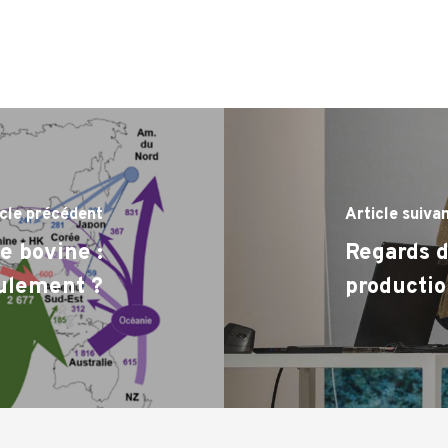
icle précédent
Article suiva
e bovine :
Regards d
culement ?
productio