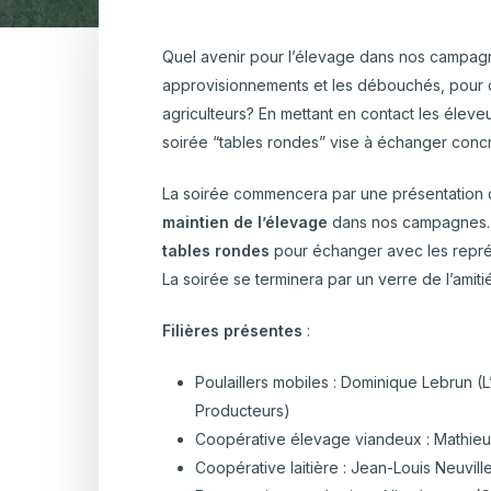
Hortic
CARTOGRAPHIE DES PISCICULTURES
Ovins 
Quel avenir pour l’élevage dans nos campagne
WALLONNES
Actualité
Aviculture-Cu
Pomme
approvisionnements et les débouchés, pour d
agriculteurs? En mettant en contact les éleveu
Porcs
soirée “tables rondes” vise à échanger concr
Viande
La soirée commencera par une présentation 
maintien de l’élevage
dans nos campagnes. En
tables rondes
pour échanger avec les représ
La soirée se terminera par un verre de l’amitié
Filières présentes
:
Poulaillers mobiles : Dominique Lebrun (
Producteurs)
Coopérative élevage viandeux : Mathieu
Coopérative laitière : Jean-Louis Neuvil