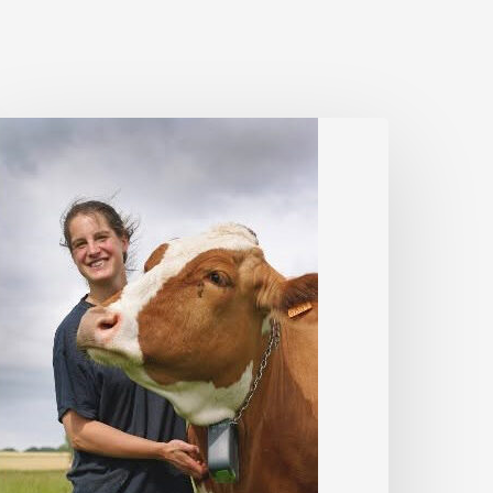
laire
anhoomissen,
roduction
aitière
auréate
eunes
griculteurs
e
aleur
026