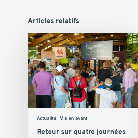
Articles relatifs
Retour
sur
quatre
journées
riches
en
rencontres
à
Libramont
Actualité
Mis en avant
Retour sur quatre journées