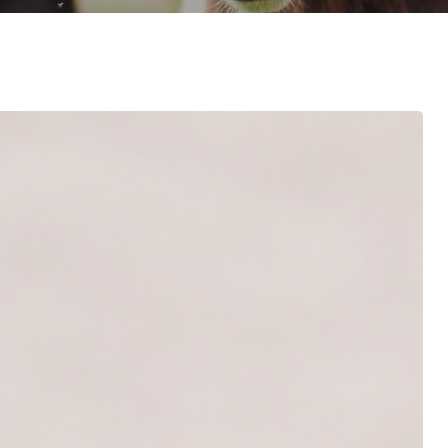
ulture Ornementale
CARTOGRAPHIE DES ABATTOIRS DE
& Caprins
WALLONIE
s de terre
 Bovine