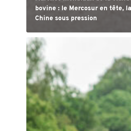
bovine : le Mercosur en tête, l
Chine sous pression
Union
européenne
à
27
:
la
viande
bovine
sous
tension
entre
pénurie,