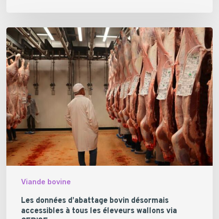
Les
données
d’abattage
bovin
désormais
accessibles
à
tous
les
éleveurs
wallons
via
Viande bovine
CERISE
Les données d’abattage bovin désormais
accessibles à tous les éleveurs wallons via