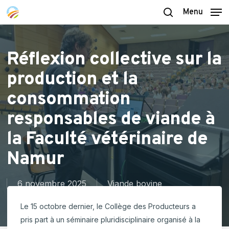
Skip
Menu
to
search
main
content
Réflexion collective sur la
production et la
consommation
responsables de viande à
la Faculté vétérinaire de
Namur
6 novembre 2025
Viande bovine
Le 15 octobre dernier, le Collège des Producteurs a
pris part à un séminaire pluridisciplinaire organisé à la