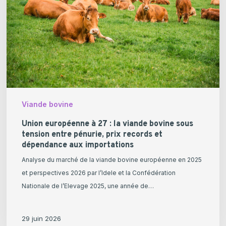
:
la
viande
bovine
sous
tension
entre
pénurie,
Viande bovine
prix
records
Union européenne à 27 : la viande bovine sous
tension entre pénurie, prix records et
et
dépendance aux importations
dépendance
Analyse du marché de la viande bovine européenne en 2025
aux
et perspectives 2026 par l’Idele et la Confédération
importations
Nationale de l’Elevage 2025, une année de…
29 juin 2026