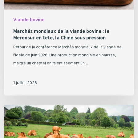
tête,
la
Viande bovine
Chine
sous
Marchés mondiaux de la viande bovine : le
Mercosur en tête, la Chine sous pression
pression
Retour de la conférence Marchés mondiaux de la viande de
l’Idele de juin 2026. Une production mondiale en hausse,
malgré un cheptel en ralentissement En…
1 juillet 2026
Union
européenne
à
27