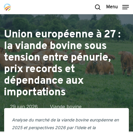
Skip
Menu
to
search
main
content
Union européenne à 27 :
la viande bovine sous
tension entre pénurie,
prix records et
dépendance aux
importations
29 juin 2026
Viande bovine
Analyse du marché de la viande bovine européenne en
2025 et perspectives 2026 par l’Idele et la