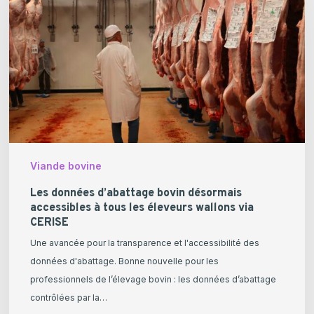
bovin
désormais
accessibles
à
tous
les
éleveurs
wallons
via
Viande bovine
CERISE
Les données d’abattage bovin désormais
accessibles à tous les éleveurs wallons via
CERISE
Une avancée pour la transparence et l'accessibilité des
données d'abattage. Bonne nouvelle pour les
professionnels de l’élevage bovin : les données d’abattage
contrôlées par la…