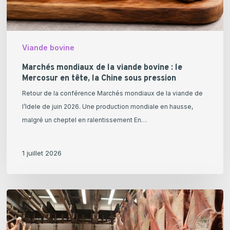
en
tête,
la
Viande bovine
Chine
sous
Marchés mondiaux de la viande bovine : le
Mercosur en tête, la Chine sous pression
pression
Retour de la conférence Marchés mondiaux de la viande de
l’Idele de juin 2026. Une production mondiale en hausse,
malgré un cheptel en ralentissement En…
1 juillet 2026
Les
données
d’abattage