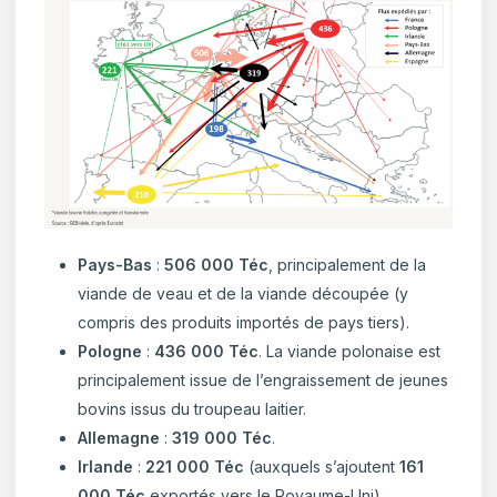
Pays-Bas
:
506 000 Téc
, principalement de la
viande de veau et de la viande découpée (y
compris des produits importés de pays tiers).
Pologne
:
436 000 Téc
. La viande polonaise est
principalement issue de l’engraissement de jeunes
bovins issus du troupeau laitier.
Allemagne
:
319 000 Téc
.
Irlande
:
221 000 Téc
(auxquels s’ajoutent
161
000 Téc
exportés vers le Royaume-Uni).