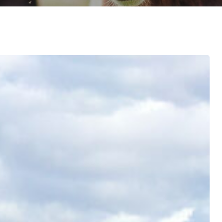
ulture Ornementale
CARTOGRAPHIE DES ABATTOIRS DE
& Caprins
WALLONIE
s de terre
 Bovine