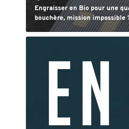
Engraisser en Bio pour une qu
bouchère, mission impossible 
[23
&
24
avril]
Conférence-
débat
«
L’élevage
en
question,
d’hier
à