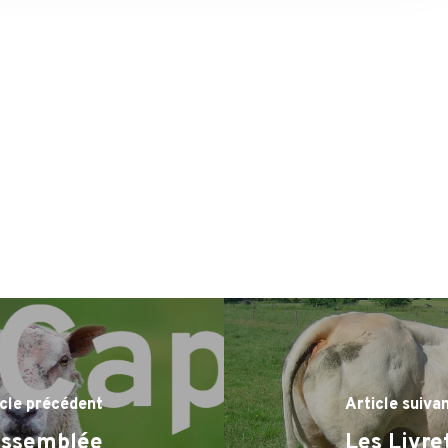
icle précédent
Article suiva
assemblée
Les Livre