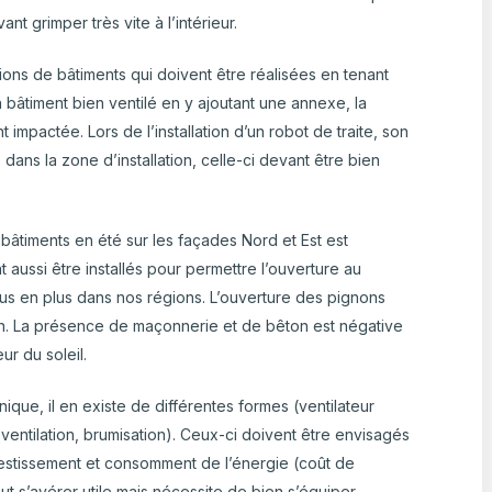
nt grimper très vite à l’intérieur.
nsions de bâtiments qui doivent être réalisées en tenant
n bâtiment bien ventilé en y ajoutant une annexe, la
t impactée. Lors de l’installation d’un robot de traite, son
ans la zone d’installation, celle-ci devant être bien
s bâtiments en été sur les façades Nord et Est est
ussi être installés pour permettre l’ouverture au
us en plus dans nos régions. L’ouverture des pignons
on. La présence de maçonnerie et de bêton est négative
ur du soleil.
que, il en existe de différentes formes (ventilateur
 ventilation, brumisation). Ceux-ci doivent être envisagés
nvestissement et consomment de l’énergie (coût de
t s’avérer utile mais nécessite de bien s’équiper