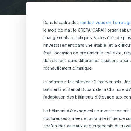
Hortic
CARTOGRAPHIE DES PISCICULTURES
Ovins 
WALLONNES
Dans le cadre des
rendez-vous en Terre agr
Pomme
le mois de mai, le CREPA-CARAH organisait un
Bovins laitiers
Ovins-Capri
Porcs
changements climatiques. Vu les étés de plu
Viande
l’investissement dans une étable (et la diffic
était l’occasion de présenter le contexte, ra
de solutions dans différentes situations pour
réchauffement climatique.
La séance a fait intervenir 2 intervenants, Jos
bâtiments et Benoît Dudant de la Chambre d’A
l’adaptation des bâtiments d’élevage aux con
Le bâtiment d’élevage est un investissement i
nombreuses années et aura une influence su
confort des animaux et d’ergonomie du travail 