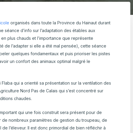
ulture Ornementale
CARTOGRAPHIE DES ABATTOIRS DE
& Caprins
WALLONIE
icole
organisés dans toute la Province du Hainaut durant
s de terre
e séance d’info sur l’adaptation des étables aux
ns
Viande bovine
s en plus chauds et l’importance que représente
 Bovine
ulté de l’adapter si elle a été mal pensée), cette séance
ppeler quelques fondamentaux et puis prioriser les pistes
 avoir un confort des animaux optimal malgré le
i Flaba qui a orienté sa présentation sur la ventilation des
griculture Nord Pas de Calais qui s’est concentré sur
ditions chaudes.
mportant qui une fois construit sera présent pour de
r de nombreux paramètres de gestion du troupeau, de
de l’éleveur. Il est donc primordial de bien réfléchir à