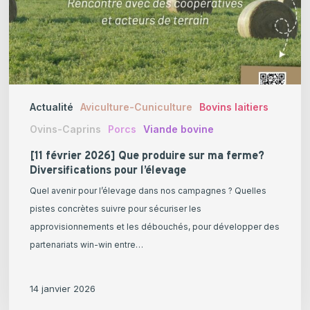
ma
ferme?
Diversifications
pour
l’élevage
Actualité
Aviculture-Cuniculture
Bovins laitiers
Ovins-Caprins
Porcs
Viande bovine
[11 février 2026] Que produire sur ma ferme?
Diversifications pour l’élevage
Quel avenir pour l’élevage dans nos campagnes ? Quelles
pistes concrètes suivre pour sécuriser les
approvisionnements et les débouchés, pour développer des
partenariats win-win entre…
14 janvier 2026