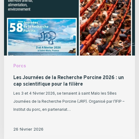
Recherche
Porcine
2026
:
un
cap
scientifique
pour
Porcs
la
filière
Les Journées de la Recherche Porcine 2026 : un
cap scientifique pour la filière
Les 3 et 4 février 2026, se tenaient à saint Malo les 58es
Journées de la Recherche Porcine (JRP). Organisé par l’IFIP –
Institut du porc, en partenariat…
26 février 2026