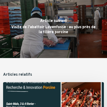
Article suivant
Visite de l'abattoir Lovenfosse : au plus près de
la filière porcine
Articles relatifs
Les
Journées
de
la