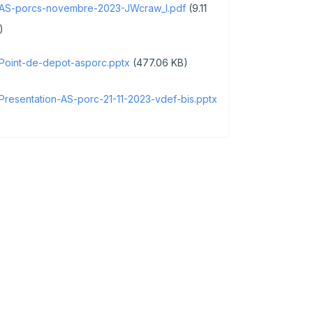
AS-porcs-novembre-2023-JWcraw_I.pdf
(9.11
CARTOGRAPHIE DES MEUNERIES
)
WALLONNES
Point-de-depot-asporc.pptx
(477.06 KB)
Presentation-AS-porc-21-11-2023-vdef-bis.pptx