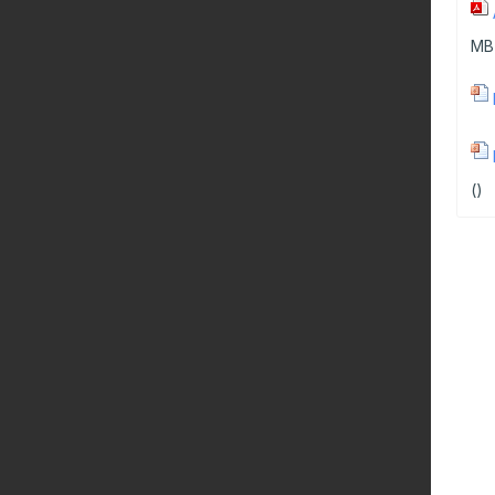
ulture Ornementale
CARTOGRAPHIE DES ABATTOIRS DE
MB
& Caprins
WALLONIE
s de terre
 Bovine
()