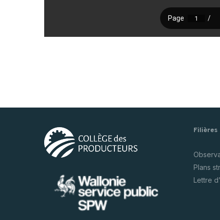
Filières
Observat
Plans s
Lettre d