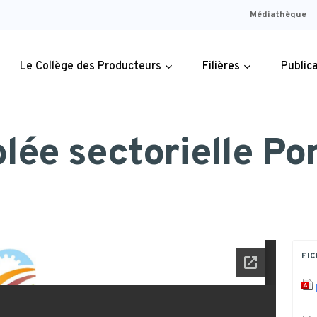
Médiathèque
Le Collège des Producteurs
Filières
Public
lée sectorielle Po
organisation
lture Bio
 les publications
Assemblées sectorielles
Plans stratégiques de développ
PV des Assemblées
Rétablir la v
Le site officiel de petites
métier
lture
Mémo
Historique des assemblées secto
Observatoire des filières
Archives des PV des assemblée
l’agriculture
annonces d’animaux de
ncrage des
iffres
ture & Cuniculture
ures
PV des assemblées sectorielles
Lettre d’information juridique
PV du Collège
est pratiqu
fermes.
coles locaux
Wallonie.
e
 Laitiers
tes/Etudes
PV des assemblées du Collège
Chiffres clés
Archives des PV du Collège
PLUS D'INFOS
FIC
s Cultures
/Manuel
Commissions filières
PLUS D'INF
ulture Comestible
t d’activité
Liens utiles