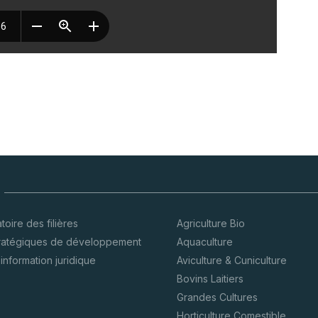
oire des filières
Agriculture Bio
tratégiques de développement
Aquaculture
’information juridique
Aviculture & Cuniculture
Bovins Laitiers
Grandes Cultures
Horticulture Comestible