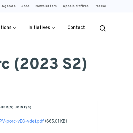
Agenda
Jobs
Newsletters
Appels d’offres
Presse
search
ations
Initiatives
Contact
rc (2023 S2)
ement
érité sur
Garantir une rémunération
rielles
s
 telle qu’elle
juste et équitable pour le
ée en
producteur.
HIER(S) JOINT(S)
PLUS D'INFOS
OS
PV-porc-vEG-vdef.pdf
(665.01 KB)