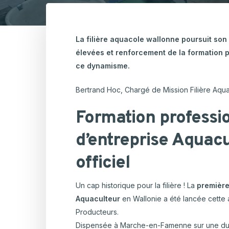
Hortic
CARTOGRAPHIE DES PISCICULTURES
Ovins 
WALLONNES
La filière aquacole wallonne poursuit so
Pomme
Aquaculture
élevées et renforcement de la formation p
Porcs
ce dynamisme.
Viande
Bertrand Hoc, Chargé de Mission Filière Aqu
Formation professi
d’entreprise Aquac
officiel
Un cap historique pour la filière ! La
première
Aquaculteur
en Wallonie a été lancée cette 
Producteurs.
Dispensée à Marche-en-Famenne sur une dur