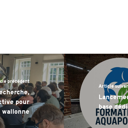
icle précédent
Article suiva
recherche,
Lancemen
ctive pour
base dédi
e wallonne