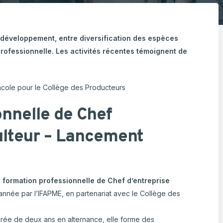
ulture Ornementale
CARTOGRAPHIE DES ABATTOIRS DE
& Caprins
WALLONIE
n développement, entre diversification des espèces
s de terre
rofessionnelle. Les activités récentes témoignent de
 Bovine
acole pour le Collège des Producteurs
onnelle de Chef
ulteur – Lancement
 formation professionnelle de Chef d’entreprise
année par l’IFAPME, en partenariat avec le Collège des
ée de deux ans en alternance, elle forme des