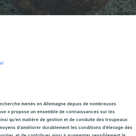
ulture Ornementale
CARTOGRAPHIE DES ABATTOIRS DE
& Caprins
WALLONIE
s de terre
 Bovine
el
de recherche menés en Allemagne depuis de nombreuses
ase » propose un ensemble de connaissances sur les
ainsi qu’en matière de gestion et de conduite des troupeaux
 moyens d’améliorer durablement les conditions d’élevage des
gulier, et de contribuer ainsi à augmenter sensiblement le