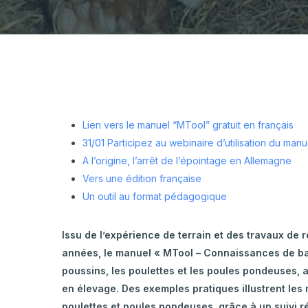
Hortic
CARTOGRAPHIE DES PISCICULTURES
Ovins 
WALLONNES
Pomme
Aviculture-Cuniculture
Porcs
Viande
Lien vers le manuel “MTool” gratuit en français
31/01 Participez au webinaire d’utilisation du manu
A l’origine, l’arrêt de l’épointage en Allemagne
Vers une édition française
Un outil au format pédagogique
Issu de l’expérience de terrain et des travaux 
années, le manuel « MTool – Connaissances de b
poussins, les poulettes et les poules pondeuses, 
en élevage. Des exemples pratiques illustrent les
poulettes et poules pondeuses, grâce à un suivi ré