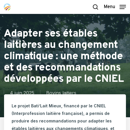
Skip
Menu
to
search
main
content
Adapter ses étables
laitières au changement
climatique : une méthode
et des recommandations
développées par le CNIEL
4 juin 2025
Bovins laitiers
Le projet Bati’Lait Mieux, financé par le CNIEL
(Interprofession laitière française), a permis de
produire des recommandations pour adapter les
étables laitières aux changements climatiques, et