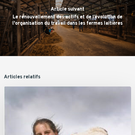
Article suivant
Le renouvellement des actifs et de l’évolution de
l'organisation du travail dans les fermes laitières
Articles relatifs
Claire
Vanhoomissen,
Production
laitière
–
Lauréate