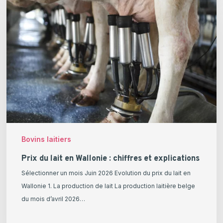
du
lait
en
Wallonie
:
chiffres
et
explications
Bovins laitiers
Prix du lait en Wallonie : chiffres et explications
Sélectionner un mois Juin 2026 Evolution du prix du lait en
Wallonie 1. La production de lait La production laitière belge
du mois d’avril 2026…