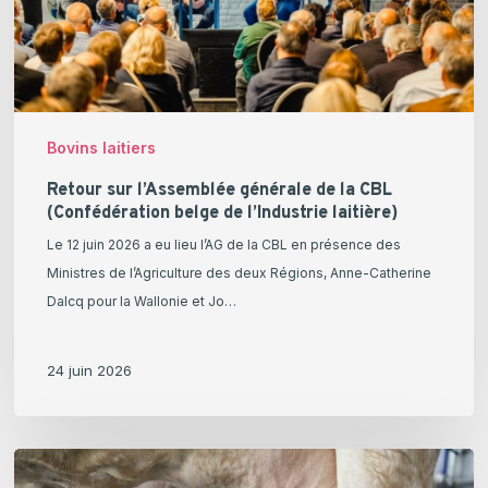
(Confédération
belge
de
l’Industrie
laitière)
Bovins laitiers
Retour sur l’Assemblée générale de la CBL
(Confédération belge de l’Industrie laitière)
Le 12 juin 2026 a eu lieu l’AG de la CBL en présence des
Ministres de l’Agriculture des deux Régions, Anne-Catherine
Dalcq pour la Wallonie et Jo…
24 juin 2026
Prix