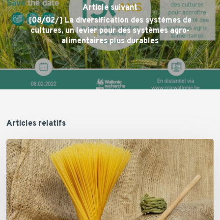
Article suivant
[08/02/] La diversification des systèmes de
cultures, un levier pour des systèmes agro-
alimentaires plus durables
Articles relatifs
La
filière
du
blé
dur
se