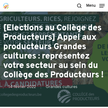
Skip
Menu
to
search
main
content
[Elections au Collège des
Producteurs] Appel aux
producteurs Grandes
cultures : représentez
votre secteur au sein du
Collège des Producteurs !
14 février 2022
Grandes cultures