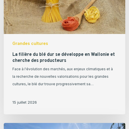
développe
en
Wallonie
et
cherche
des
Grandes cultures
producteurs
La filière du blé dur se développe en Wallonie et
cherche des producteurs
Face à l'évolution des marchés, aux enjeux climatiques et à
la recherche de nouvelles valorisations pour les grandes
cultures, le blé dur trouve progressivement sa…
15 juillet 2026
Retour