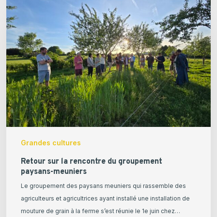
sur
la
rencontre
du
groupement
paysans-
meuniers
Grandes cultures
Retour sur la rencontre du groupement
paysans-meuniers
Le groupement des paysans meuniers qui rassemble des
agriculteurs et agricultrices ayant installé une installation de
mouture de grain à la ferme s’est réunie le 1e juin chez…