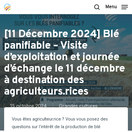
Skip
Menu
to
search
main
content
[11 Décembre 2024] Blé
panifiable – Visite
d’exploitation et journée
d’échange le 11 décembre
à destination des
agriculteurs.rices
15 octobre 2024
Grandes cultures
Vous êtes agriculteur.rice ? Vous vous posez des
questions sur l’intérêt de la production de blé