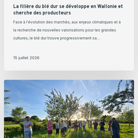
La filière du blé dur se développe en Wallonie et
cherche des producteurs
Face à l'évolution des marchés, aux enjeux climatiques et à
la recherche de nouvelles valorisations pour les grandes
cultures, le blé dur trouve progressivement sa…
15 juillet 2026
Retour
sur
la
rencontre
du
groupement
paysans-