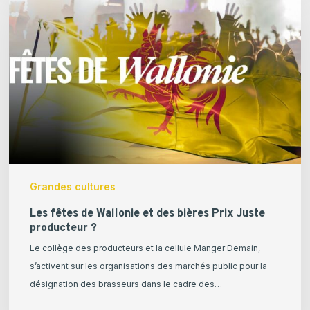
de
Wallonie
et
des
bières
Prix
Juste
producteur
?
Grandes cultures
Les fêtes de Wallonie et des bières Prix Juste
producteur ?
Le collège des producteurs et la cellule Manger Demain,
s’activent sur les organisations des marchés public pour la
désignation des brasseurs dans le cadre des…