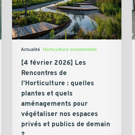
Rencontres
p
de
s
l’Horticulture
a
:
quelles
plantes
et
Actualité
Horticulture ornementale
quels
[4 février 2026] Les
aménagements
pour
Rencontres de
végétaliser
l’Horticulture : quelles
nos
plantes et quels
espaces
aménagements pour
privés
et
végétaliser nos espaces
publics
privés et publics de demain
de
?
demain