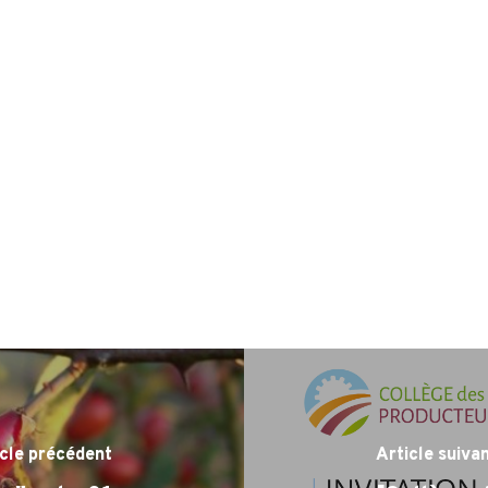
icle précédent
Article suiva