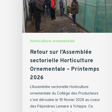
Horticulture
Ornementale
–
Printemps
2026
Horticulture ornementale
Retour sur l’Assemblée
sectorielle Horticulture
Ornementale – Printemps
2026
L’Assemblée sectorielle Horticulture
ornementale du Collège des Producteurs
s'est déroulée le 19 février 2026 au coeur
des Pépinières Lemaire à Ychippe. Ce