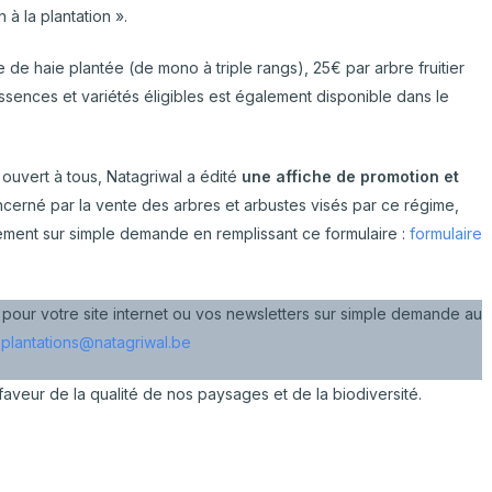
 à la plantation ».
tre de haie plantée (de mono à triple rangs), 25€ par arbre fruitier
essences et variétés éligibles est également disponible dans le
 ouvert à tous, Natagriwal a édité
une affiche de promotion et
oncerné par la vente des arbres et arbustes visés par ce régime,
ement sur simple demande en remplissant ce formulaire :
formulaire
e pour votre site internet ou vos newsletters sur simple demande au
–
plantations@natagriwal.be
veur de la qualité de nos paysages et de la biodiversité.