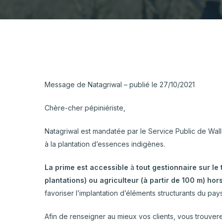
Hortic
CARTOGRAPHIE DES PISCICULTURES
Ovins 
WALLONNES
Pomme
Porcs
Horticulture ornement
Viande
Message de Natagriwal – publié le 27/10/2021
Chère-cher pépiniériste,
Natagriwal est mandatée par le Service Public de Wa
à la plantation d’essences indigènes.
La prime est accessible
à
tout gestionnaire sur le t
plantations) ou agriculteur (à partir de 100 m) hor
favoriser l’implantation d’éléments structurants du p
Afin de renseigner au mieux vos clients, vous trouvere