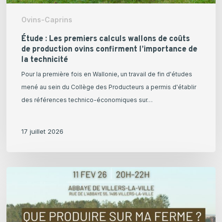
confirment
Ovins-Caprins
l’importance
de
Étude : Les premiers calculs wallons de coûts
de production ovins confirment l’importance de
la
la technicité
technicité
Pour la première fois en Wallonie, un travail de fin d'études
mené au sein du Collège des Producteurs a permis d'établir
des références technico-économiques sur…
17 juillet 2026
[11
février
2026]
Que