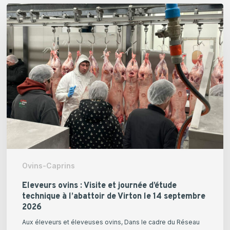
Eleveurs
ovins
:
Visite
et
journée
d’étude
technique
à
l’abattoir
de
Virton
Ovins-Caprins
le
14
Eleveurs ovins : Visite et journée d’étude
technique à l’abattoir de Virton le 14 septembre
septembre
2026
2026
Aux éleveurs et éleveuses ovins, Dans le cadre du Réseau