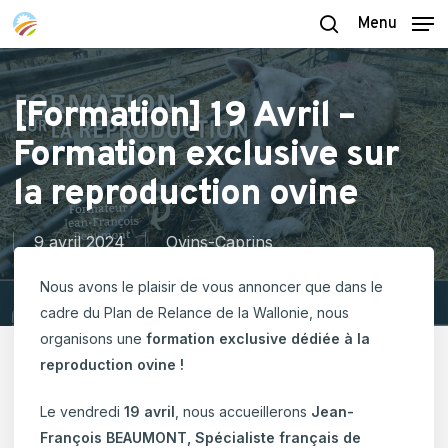
Skip
Menu
to
search
main
content
[Formation] 19 Avril –
Formation exclusive sur
la reproduction ovine
9 avril 2024
Ovins-Caprins
Nous avons le plaisir de vous annoncer que dans le
cadre du Plan de Relance de la Wallonie, nous
organisons une
formation exclusive dédiée à la
reproduction ovine !
Le vendredi
19 avril
, nous accueillerons
Jean-
François BEAUMONT, Spécialiste français de