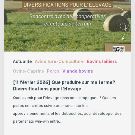
produire
sur
ma
ferme?
Diversifications
pour
l’élevage
Actualité
Aviculture-Cuniculture
Bovins laitiers
Ovins-Caprins
Porcs
Viande bovine
[11 février 2026] Que produire sur ma ferme?
Diversifications pour l’élevage
Quel avenir pour l’élevage dans nos campagnes ? Quelles
pistes concrètes suivre pour sécuriser les
approvisionnements et les débouchés, pour développer des
partenariats win-win entre…