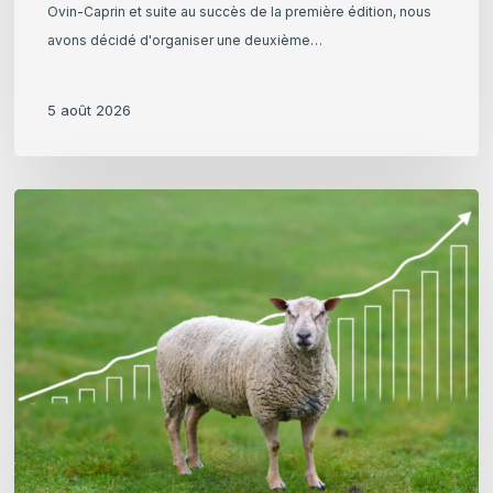
Ovin-Caprin et suite au succès de la première édition, nous
avons décidé d'organiser une deuxième…
5 août 2026
Étude
:
Les
premiers
calculs
wallons
de
coûts
de
production
ovins