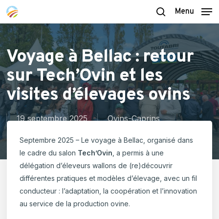
Skip
Menu
to
search
main
content
Voyage à Bellac : retour
sur Tech’Ovin et les
visites d’élevages ovins
19 septembre 2025
Ovins-Caprins
Septembre 2025 – Le voyage à Bellac, organisé dans
le cadre du salon
Tech’Ovin
, a permis à une
délégation d’éleveurs wallons de (re)découvrir
différentes pratiques et modèles d’élevage, avec un fil
conducteur : l’adaptation, la coopération et l’innovation
au service de la production ovine.