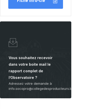
Fiche info-clé
CARTOGRAPHIE DES MEUNERIES
WALLONNES
Learn
more
Vous souhaitez recevoir
dans votre boite mail le
rapport complet de
l’Observatoire ?
Adressez votre demande à
info.socopro@collegedesproducteurs.be