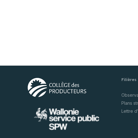
Filières
Observat
Plans s
Lettre d