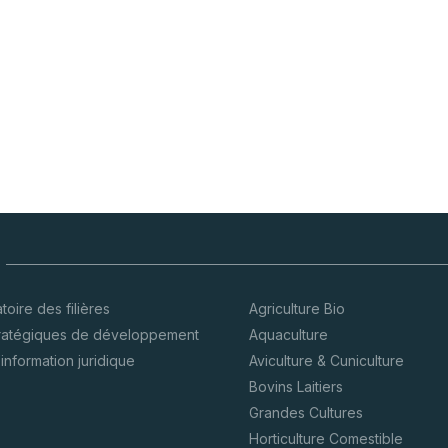
oire des filières
Agriculture Bio
tratégiques de développement
Aquaculture
’information juridique
Aviculture & Cuniculture
Bovins Laitiers
Grandes Cultures
Horticulture Comestible