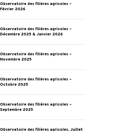
–
Observatoire des filières agricoles –
des
Février 2026
Mars
filières
2026
agricoles
Observatoire
–
Observatoire des filières agricoles –
des
Décembre 2025 & Janvier 2026
Février
filières
2026
agricoles
Observatoire
–
Observatoire des filières agricoles –
des
Novembre 2025
Décembre
filières
2025
agricoles
Observatoire
&
–
Observatoire des filières agricoles –
des
Janvier
Octobre 2025
Novembre
filières
2026
2025
agricoles
Observatoire
–
Observatoire des filières agricoles –
des
Septembre 2025
Octobre
filières
2025
agricoles
Observatoire
–
Observatoire des filières agricoles, Juillet
des