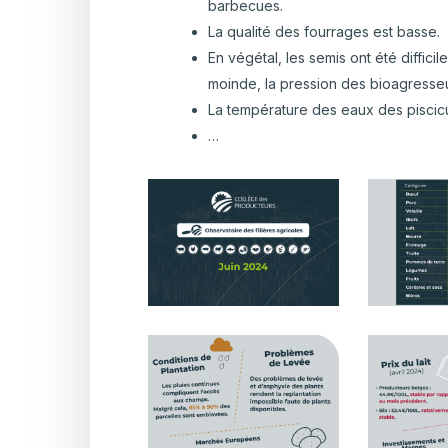
barbecues.
La qualité des fourrages est basse.
En végétal, les semis ont été diffici
moinde, la pression des bioagresseu
La température des eaux des piscicu
…
Observatoire_RS_JUIN_parution
Observatoir
juillet_
juillet_2
Observatoire_RS_JUIN_parution
Observatoir
juillet_4
juillet_5