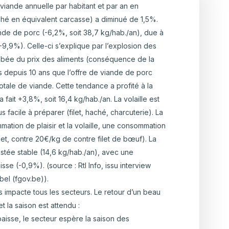
ulture Ornementale
iande annuelle par habitant et par an en
CARTOGRAPHIE DES ABATTOIRS DE
ché en équivalent carcasse) a diminué de 1,5%.
& Caprins
WALLONIE
nde de porc (-6,2%, soit 38,7 kg/hab./an), due à
s de terre
-9,9%). Celle-ci s’explique par l’explosion des
ambée du prix des aliments (conséquence de la
is depuis 10 ans que l’offre de viande de porc
 Bovine
totale de viande. Cette tendance a profité à la
fait +3,8%, soit 16,4 kg/hab./an. La volaille est
facile à préparer (filet, haché, charcuterie). La
tion de plaisir et la volaille, une consommation
let, contre 20€/kg de contre filet de bœuf). La
tée stable (14,6 kg/hab./an), avec une
se (-0,9%). (source : Rtl Info, issu interview
bel (fgov.be)).
impacte tous les secteurs. Le retour d’un beau
t la saison est attendu :
aisse, le secteur espère la saison des