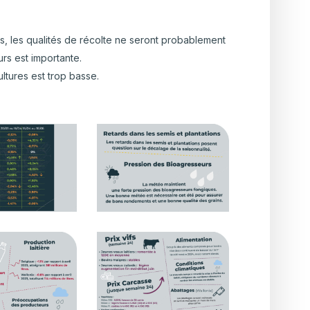
les, les qualités de récolte ne seront probablement
rs est importante.
ltures est trop basse.
e_RS_JUIN_parution
Observatoire_RS_JUIN_parution
juillet_3
e_RS_JUIN_parution
Observatoire_RS_JUIN_parution
juillet_6