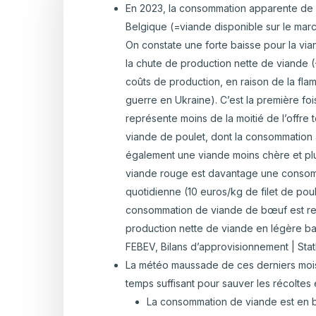
Hortic
En 2023, la consommation apparente de v
CARTOGRAPHIE DES PISCICULTURES
Belgique (=viande disponible sur le mar
Ovins 
WALLONNES
On constate une forte baisse pour la via
Pomme
la chute de production nette de viande (
Porcs
coûts de production, en raison de la fl
guerre en Ukraine). C’est la première fo
Viande
représente moins de la moitié de l’offre 
viande de poulet, dont la consommation a 
également une viande moins chère et plus 
viande rouge est davantage une consomma
quotidienne (10 euros/kg de filet de pou
consommation de viande de bœuf est res
production nette de viande en légère bais
FEBEV, Bilans d’approvisionnement | Stat
La météo maussade de ces derniers mois 
temps suffisant pour sauver les récoltes e
La consommation de viande est en b