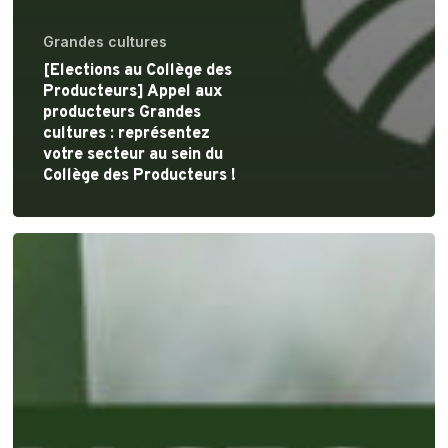
Grandes cultures
[Elections au Collège des
Producteurs] Appel aux
producteurs Grandes
cultures : représentez
votre secteur au sein du
Collège des Producteurs !
[Elections
au
Collège
des
Producteurs]
Appel
aux
producteurs