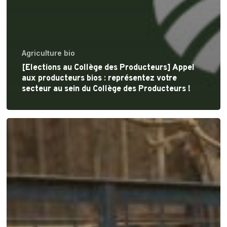
Agriculture bio
[Elections au Collège des Producteurs] Appel
aux producteurs bios : représentez votre
secteur au sein du Collège des Producteurs !
Nouvelle
publication
:
L’alimentation
du
veau
et
de