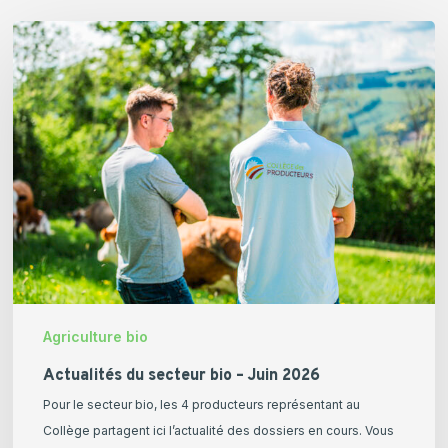
Actualités
du
secteur
bio
–
Juin
2026
Agriculture bio
Actualités du secteur bio – Juin 2026
Pour le secteur bio, les 4 producteurs représentant au
Collège partagent ici l’actualité des dossiers en cours. Vous