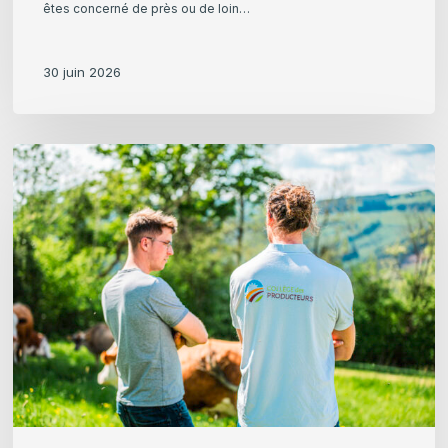
êtes concerné de près ou de loin…
30 juin 2026
Actualités
du
secteur
bio
–
Mai
2026