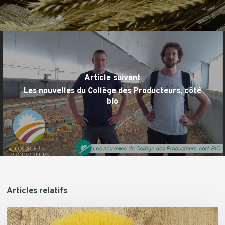
Article suivant
Les nouvelles du Collège des Producteurs, côté
bio
Articles relatifs
La