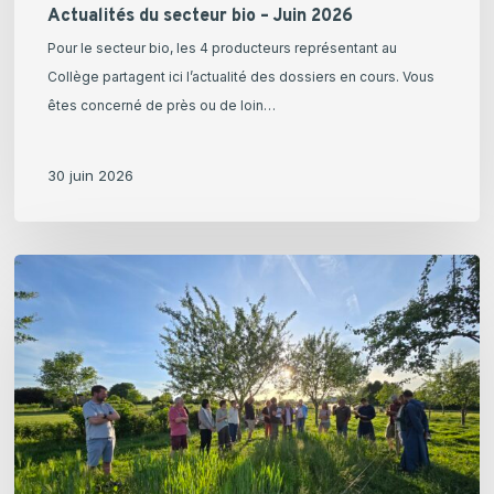
Actualités du secteur bio – Juin 2026
Pour le secteur bio, les 4 producteurs représentant au
Collège partagent ici l’actualité des dossiers en cours. Vous
êtes concerné de près ou de loin…
30 juin 2026
Retour
sur
la
rencontre
du
groupement
paysans-
meuniers