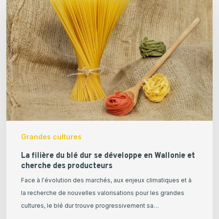
filière
du
blé
dur
se
développe
en
Wallonie
et
cherche
des
Grandes cultures
producteurs
La filière du blé dur se développe en Wallonie et
cherche des producteurs
Face à l'évolution des marchés, aux enjeux climatiques et à
la recherche de nouvelles valorisations pour les grandes
cultures, le blé dur trouve progressivement sa…