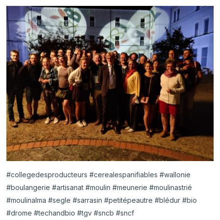
#collegedesproducteurs #cerealespanifiables #wallonie
#boulangerie #artisanat #moulin #meunerie #moulinastrié
#moulinalma #segle #sarrasin #petitépeautre #blédur #bio
#drome #techandbio #tgv #sncb #sncf