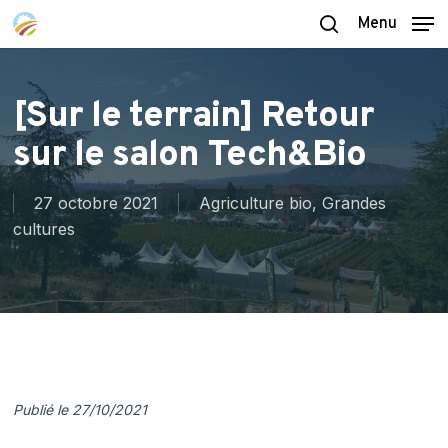
Skip
Menu
to
search
main
content
[Sur le terrain] Retour
sur le salon Tech&Bio
27 octobre 2021
Agriculture bio
,
Grandes
cultures
Publié le 27/10/2021