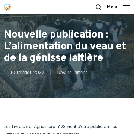
Skip
Menu
to
search
main
content
Nouvelle publication :
L’alimentation du veau et
de la génisse laitière
10 février 2022
Bovins laitiers
Les Livrets de l’Agriculture n°23 vient d’être publié par les