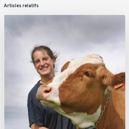
Articles relatifs
Claire
Vanhoomissen,
Production
laitière
–
Lauréate
Jeunes
Agriculteurs
de
Valeur
2026