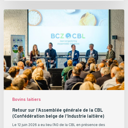
Retour
sur
l’Assemblée
générale
de
la
CBL
(Confédération
belge
de
l’Industrie
laitière)
Bovins laitiers
Retour sur l’Assemblée générale de la CBL
(Confédération belge de l’Industrie laitière)
Le 12 juin 2026 a eu lieu l’AG de la CBL en présence des