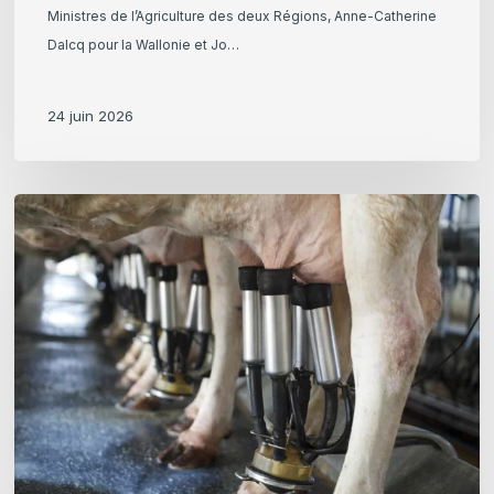
Ministres de l’Agriculture des deux Régions, Anne-Catherine
Dalcq pour la Wallonie et Jo…
24 juin 2026
Prix
du
lait
en
Wallonie
:
chiffres
et
explications