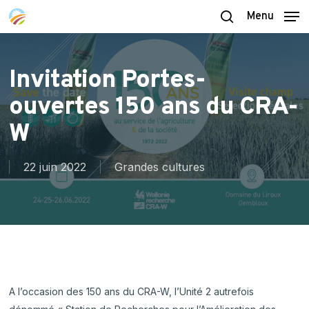
Skip
Menu
to
search
main
content
Invitation Portes-
ouvertes 150 ans du CRA-
W
22 juin 2022
Grandes cultures
A l’occasion des 150 ans du CRA-W, l’Unité 2 autrefois