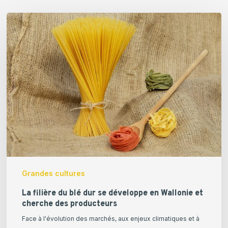
La
filière
du
blé
dur
se
développe
en
Wallonie
et
cherche
des
Grandes cultures
producteurs
La filière du blé dur se développe en Wallonie et
cherche des producteurs
Face à l'évolution des marchés, aux enjeux climatiques et à