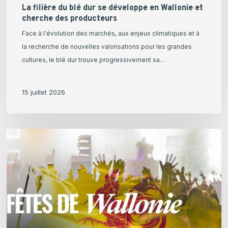
La filière du blé dur se développe en Wallonie et
cherche des producteurs
Face à l'évolution des marchés, aux enjeux climatiques et à
la recherche de nouvelles valorisations pour les grandes
cultures, le blé dur trouve progressivement sa…
15 juillet 2026
Les
fêtes
de
Wallonie
et
des
bières
Prix