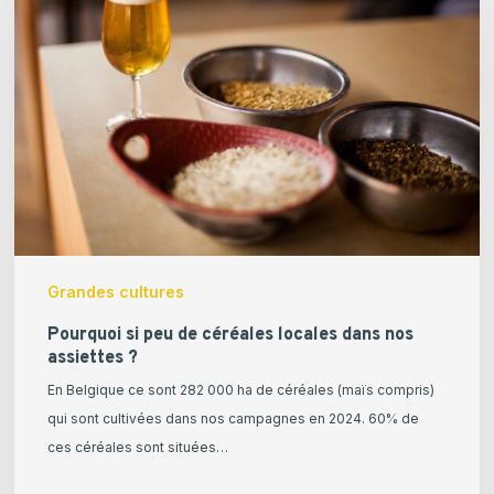
peu
de
céréales
locales
dans
nos
assiettes
?
Grandes cultures
Pourquoi si peu de céréales locales dans nos
assiettes ?
En Belgique ce sont 282 000 ha de céréales (maïs compris)
qui sont cultivées dans nos campagnes en 2024. 60% de
ces céréales sont situées…