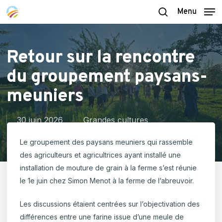
Skip
Menu
to
search
main
content
Retour sur la rencontre
du groupement paysans-
meuniers
30 juin 2026
Grandes cultures
Le groupement des paysans meuniers qui rassemble
des agriculteurs et agricultrices ayant installé une
installation de mouture de grain à la ferme s’est réunie
le 1
e
juin chez Simon Menot à la ferme de l’abreuvoir.
Les discussions étaient centrées sur l’objectivation des
différences entre une farine issue d’une meule de