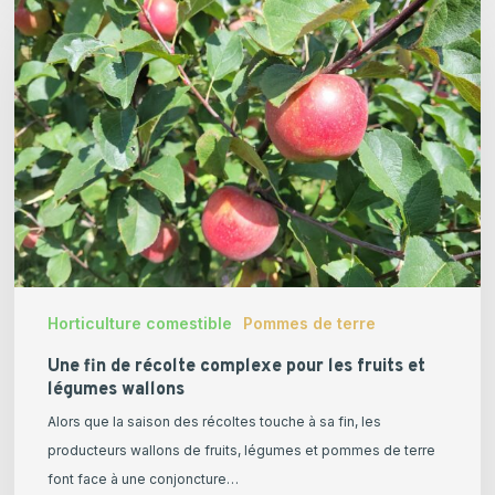
fin
de
récolte
complexe
pour
les
fruits
et
légumes
wallons
Horticulture comestible
Pommes de terre
Une fin de récolte complexe pour les fruits et
légumes wallons
Alors que la saison des récoltes touche à sa fin, les
producteurs wallons de fruits, légumes et pommes de terre
font face à une conjoncture…