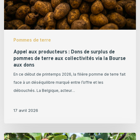
de
pommes
de
terre
aux
Pommes de terre
collectivités
via
Appel aux producteurs : Dons de surplus de
pommes de terre aux collectivités via la Bourse
la
aux dons
Bourse
En ce début de printemps 2026, la filière pomme de terre fait
aux
face à un déséquilibre marqué entre l’offre et les
dons
débouchés. La Belgique, acteur…
17 avril 2026
Une