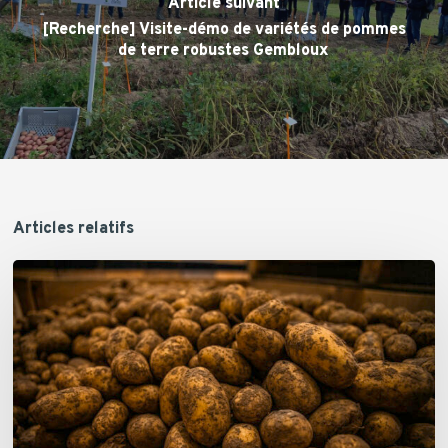
Article suivant
[Recherche] Visite-démo de variétés de pommes
de terre robustes Gembloux
Articles relatifs
Appel
aux
producteurs
:
Dons
de
surplus