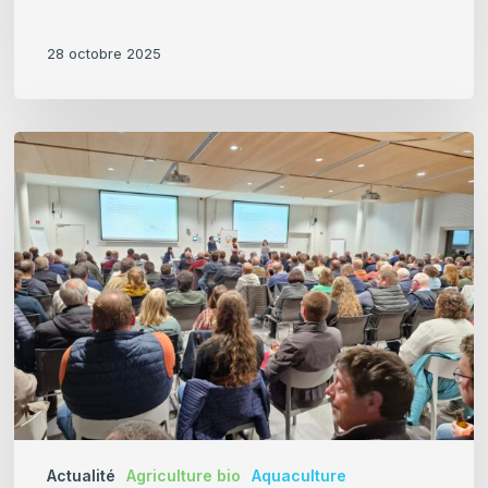
28 octobre 2025
Résumé
des
différentes
Assemblées
sectorielles
d’Automne
2024
du
Collège
des
Producteurs
Actualité
Agriculture bio
Aquaculture