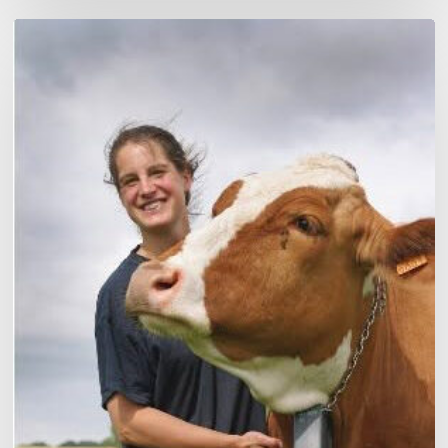
Claire
Vanhoomissen,
Production
laitière
–
Lauréate
Jeunes
Agriculteurs
de
Valeur
2026