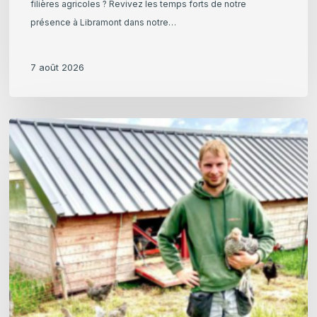
filières agricoles ? Revivez les temps forts de notre
présence à Libramont dans notre…
7 août 2026
Julian
Kinard,
La
Poule
Qui
Roule
:
un
élevage
bio
mobile