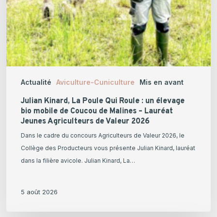
de
Coucou
de
Malines
–
Lauréat
Actualité
Aviculture-Cuniculture
Mis en avant
Jeunes
Agriculteurs
Julian Kinard, La Poule Qui Roule : un élevage
de
bio mobile de Coucou de Malines – Lauréat
Jeunes Agriculteurs de Valeur 2026
Valeur
2026
Dans le cadre du concours Agriculteurs de Valeur 2026, le
Collège des Producteurs vous présente Julian Kinard, lauréat
dans la filière avicole. Julian Kinard, La…
5 août 2026