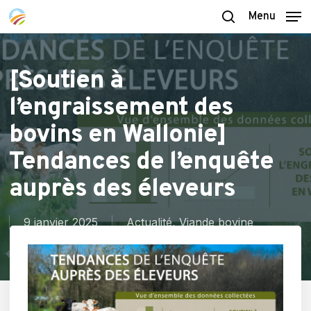
Skip
Menu
to
search
main
content
[Soutien à
l’engraissement des
bovins en Wallonie]
Tendances de l’enquête
auprès des éleveurs
9 janvier 2025
Actualité
,
Viande bovine