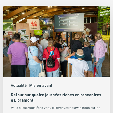
Retour
sur
quatre
journées
riches
en
rencontres
à
Libramont
Actualité
Mis en avant
Retour sur quatre journées riches en rencontres
à Libramont
Vous aussi, vous êtes venu cultiver votre flow d'infos sur les