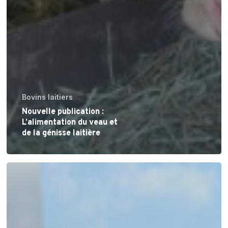
Bovins laitiers
Nouvelle publication :
L’alimentation du veau et
de la génisse laitière
[Elections
au
Collège
des
Producteurs]