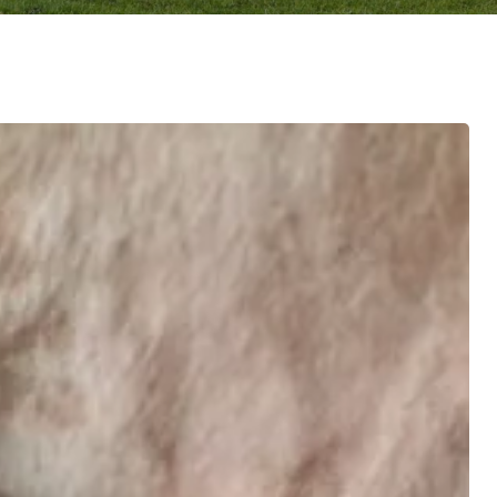
ulture Ornementale
CARTOGRAPHIE DES ABATTOIRS DE
& Caprins
WALLONIE
s de terre
 Bovine