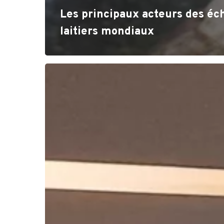
Les principaux acteurs des é
laitiers mondiaux
Les
marchés
mondiaux
des
produits
laitiers,
année
2022
et
perspectives
2023